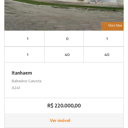
Mais fotos
1
0
1
1
40
40
Itanhaem
Balneário Gaivota
A241
R$ 220.000,00
Ver imóvel