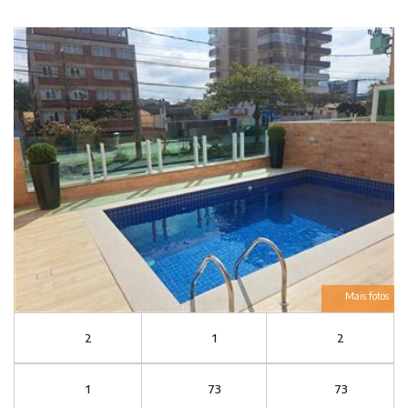
Mais fotos
2
1
2
1
73
73