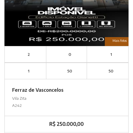
Mais fotos
2
0
1
1
50
50
Ferraz de Vasconcelos
Vila Zita
A242
R$ 250.000,00