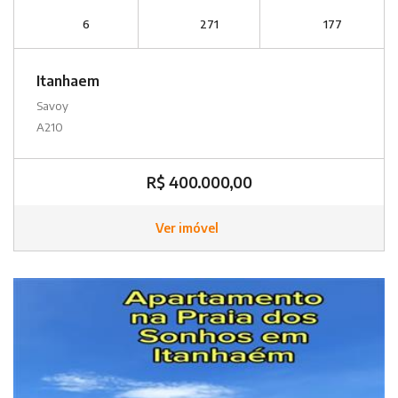
6
271
177
Itanhaem
Savoy
A210
R$ 400.000,00
Ver imóvel