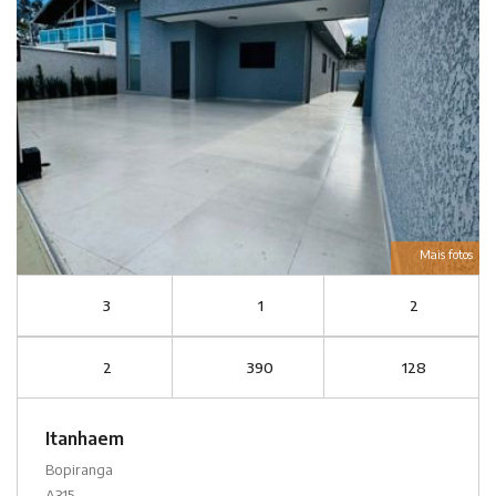
Mais fotos
3
1
2
2
390
128
Itanhaem
Bopiranga
A315