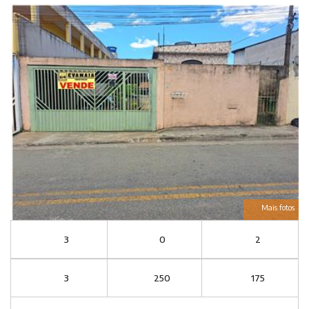
Mais fotos
3
0
2
3
250
175