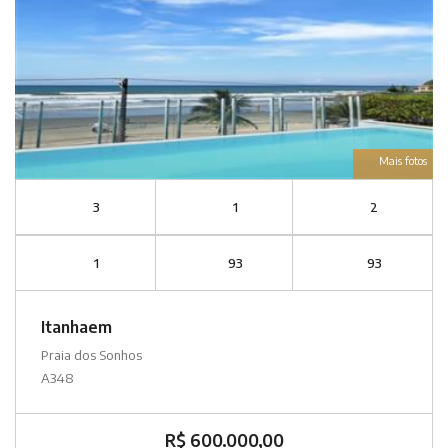
Mais fotos
3
1
2
1
93
93
Itanhaem
Praia dos Sonhos
A348
R$ 600.000,00