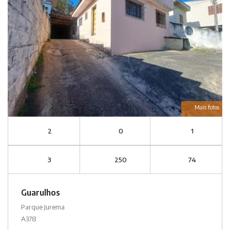
Mais fotos
2
0
1
3
250
74
Guarulhos
Parque Jurema
A378