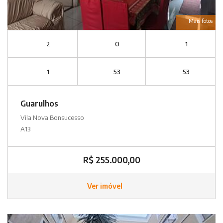
Mais fotos
2
0
1
1
53
53
Guarulhos
Vila Nova Bonsucesso
A13
R$ 255.000,00
Ver imóvel