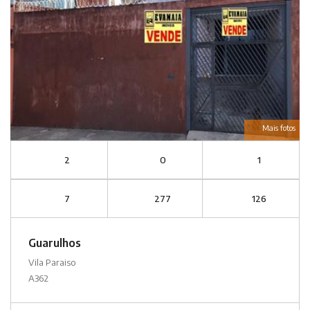
Mais fotos
2
0
1
7
277
126
Guarulhos
Vila Paraiso
A362