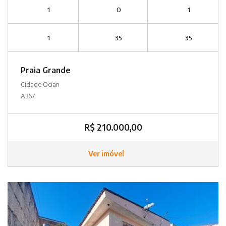
1
0
1
1
35
35
Praia Grande
Cidade Ocian
A367
R$ 210.000,00
Ver imóvel