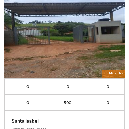
Mais fotos
0
0
0
0
500
0
Santa Isabel
Parque Santa Tereza