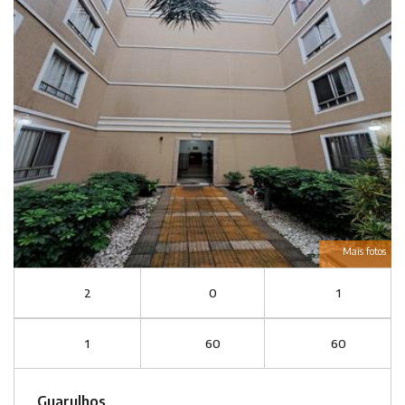
Mais fotos
2
0
1
1
60
60
Guarulhos