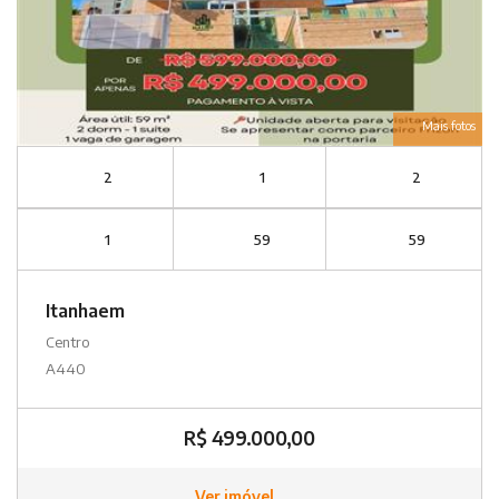
Mais fotos
2
1
2
1
59
59
Itanhaem
Centro
A440
R$ 499.000,00
Ver imóvel