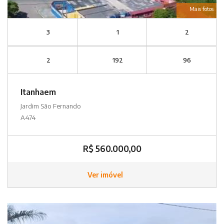
Mais fotos
3
1
2
2
192
96
Itanhaem
Jardim São Fernando
A474
R$ 560.000,00
Ver imóvel