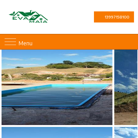
13997158100
Menu