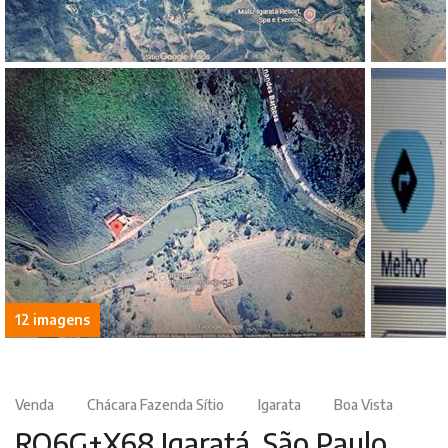
12 imagens
Venda
Chácara Fazenda Sítio
Igarata
Boa Vista
RQ6G+X68 Igaratá, São Paulo